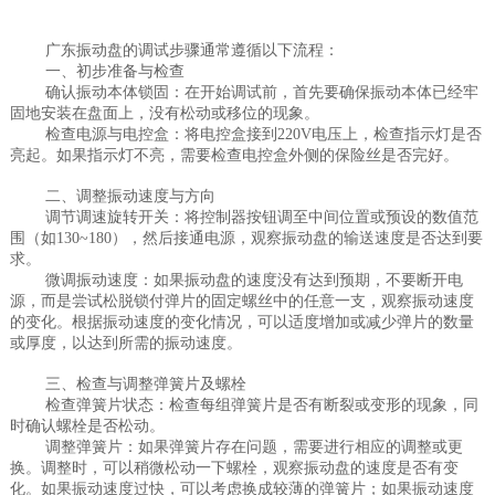
广东振动盘的调试步骤通常遵循以下流程：
一、初步准备与检查
确认振动本体锁固：在开始调试前，首先要确保振动本体已经牢
固地安装在盘面上，没有松动或移位的现象。
检查电源与电控盒：将电控盒接到220V电压上，检查指示灯是否
亮起。如果指示灯不亮，需要检查电控盒外侧的保险丝是否完好。
二、调整振动速度与方向
调节调速旋转开关：将控制器按钮调至中间位置或预设的数值范
围（如130~180），然后接通电源，观察振动盘的输送速度是否达到要
求。
微调振动速度：如果振动盘的速度没有达到预期，不要断开电
源，而是尝试松脱锁付弹片的固定螺丝中的任意一支，观察振动速度
的变化。根据振动速度的变化情况，可以适度增加或减少弹片的数量
或厚度，以达到所需的振动速度。
三、检查与调整弹簧片及螺栓
检查弹簧片状态：检查每组弹簧片是否有断裂或变形的现象，同
时确认螺栓是否松动。
调整弹簧片：如果弹簧片存在问题，需要进行相应的调整或更
换。调整时，可以稍微松动一下螺栓，观察振动盘的速度是否有变
化。如果振动速度过快，可以考虑换成较薄的弹簧片；如果振动速度