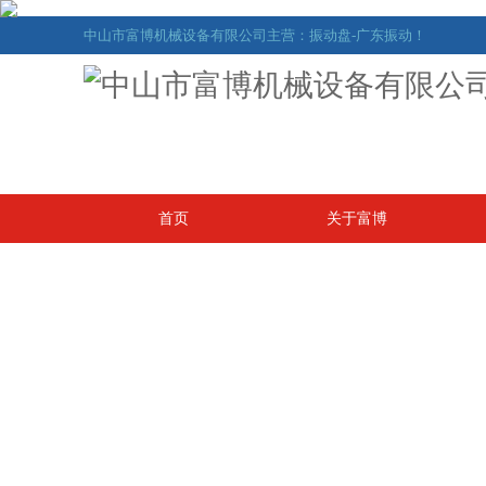
中山市富博机械设备有限公司主营：振动盘-广东振动！
首页
关于富博