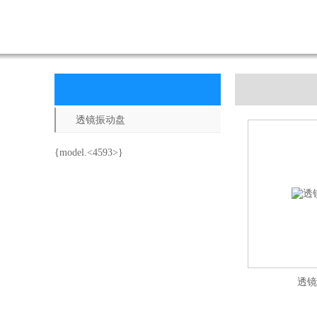
透镜振动盘
{model.<4593>}
透镜